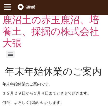
コ
鹿沼土の赤玉鹿沼、培
ン
テ
養土、採掘の株式会社
ン
ツ
大張
に
ス
キ
ッ
プ
年末年始休業のご案内
年末年始休業のご案内です。
１２月２９日から１月４日までとさせて頂きます。
何卒、よろしくお願いいたします。