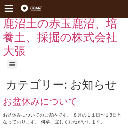
コ
鹿沼土の赤玉鹿沼、培
ン
テ
養土、採掘の株式会社
ン
ツ
大張
に
ス
キ
ッ
プ
カテゴリー:
お知らせ
お盆休みについて
お盆休みについてのご案内です。 ８月の１１日〜１8日と
なっております。 何卒、宜しくおねがいします。